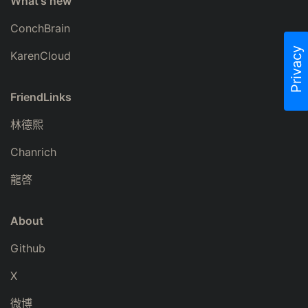
What's new
ConchBrain
Privacy
KarenCloud
FriendLinks
林德熙
Chanrich
龍啓
About
Github
X
微博