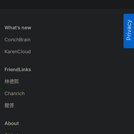
Privacy
What's new
ConchBrain
KarenCloud
FriendLinks
林德熙
Chanrich
龍啓
About